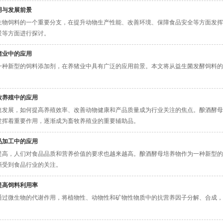
用与发展前景
生物饲料的一个重要分支，在提升动物生产性能、改善环境、保障食品安全等方面发挥
景等方面进行探讨。
猪业中的应用
一种新型的饲料添加剂，在养猪业中具有广泛的应用前景。本文将从益生菌发酵饲料的
牧养殖中的应用
速发展，如何提高养殖效率、改善动物健康和产品质量成为行业关注的焦点。酿酒酵母
发挥着重要作用，逐渐成为畜牧养殖业的重要辅助品。
品加工中的应用
提高，人们对食品品质和营养价值的要求也越来越高。酿酒酵母培养物作为一种新型的
渐受到食品行业的关注。
提高饲料利用率
通过微生物的代谢作用，将植物性、动物性和矿物性物质中的抗营养因子分解、合成，