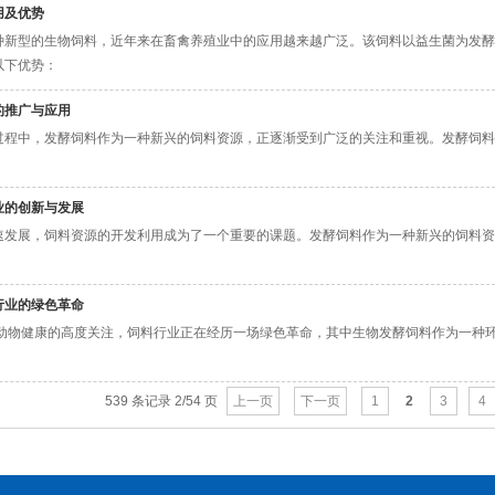
用及优势
种新型的生物饲料，近年来在畜禽养殖业中的应用越来越广泛。该饲料以益生菌为发酵
以下优势：
的推广与应用
过程中，发酵饲料作为一种新兴的饲料资源，正逐渐受到广泛的关注和重视。发酵饲料
业的创新与发展
速发展，饲料资源的开发利用成为了一个重要的课题。发酵饲料作为一种新兴的饲料资
行业的绿色革命
和动物健康的高度关注，饲料行业正在经历一场绿色革命，其中生物发酵饲料作为一种环
539 条记录 2/54 页
上一页
下一页
1
2
3
4